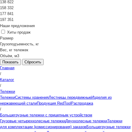
138 822
158 332
177 841
197 351
Наши предложения
Хиты продаж
Размер
Грузоподъемность, кг
Вес, кг тележек
Объём, м3
Сбросить
Главная
/
Каталог
/
Тележки
Тележки
Системы хранения
Лестницы передвижные
Изделия из
нержавеющей стали
Продукция RedTool
Распродажа
/
Большегрузные тележки с прицепным устройством
Грузовые четырехколесные тележки
Двухколесные тележки
Тележки
для комплектации (комиссионирования) заказов
Большегрузные тележки